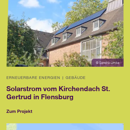
© Sandra Limke
ERNEUERBARE ENERGIEN | GEBÄUDE
Solarstrom vom Kirchendach St.
Gertrud in Flensburg
Zum Projekt