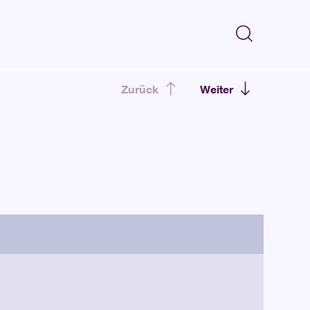
Zurück
Weiter
emanagement
t, Energieverbräuche zu erfassen und zuzuordnen,
nzpotenziale zu erkennen und den Energieverbrauch
 darauf zielen
Energiemanagement und
Sie alles Wissenswerte über Energiemanagement und
ie unsere Praxisbeispiele, denn viele Gemeinden und
rchen haben bereits Erfahrungen gesammelt.