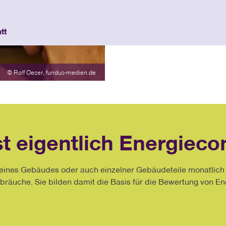
Außerdem können Sie sich h
tt
anmelden. So geht das Erfas
© Rolf Oeser, fundus-medien.de
t eigentlich Energiecon
 eines Gebäudes oder auch einzelner Gebäudeteile monatlich 
bräuche. Sie bilden damit die Basis für die Bewertung von E