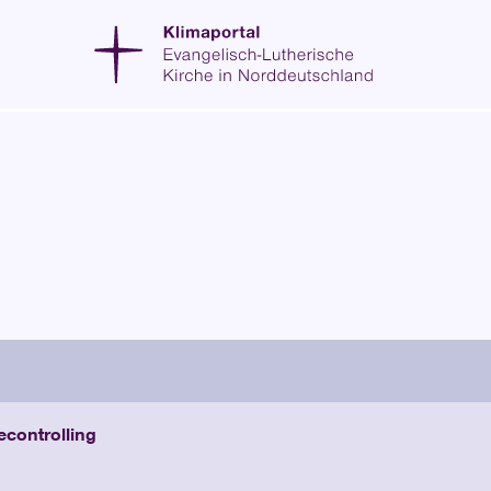
Energi
Nur wenn man in der Lage is
ist man in der Lage Effizie
anschließend zu begrenzen -
Energiecontrolling
ab.
controlling
Auf dieser Seite erfahren 
Energiecontrolling. Lesen S
Einrichtungen in unserer Ki