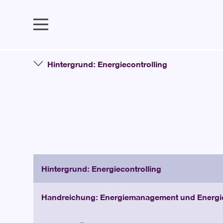
Wissen
Gebäude
Energiemanagement
Hintergrund: Energiecontrolling
Hintergrund: Energiecontrolling
Handreichung: Energiemanagement und Energie