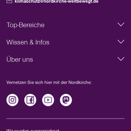
klimaschutz@nordkirche-weltbewegt.de
Top-Bereiche
Klimaziel
Wissen & Infos
Aktiv werden
Aktueller Newsletter
Schöpfung
Über uns
Praxisbeispiele
Wissen
Umwelt- und Klimaschutzbüro
Veranstaltungen
Ansprechpersonen in den Kirchenkreisen
Vernetzen Sie sich hier mit der Nordkirche:
FörderWegWeiser
Wir wurden ausgezeichnet