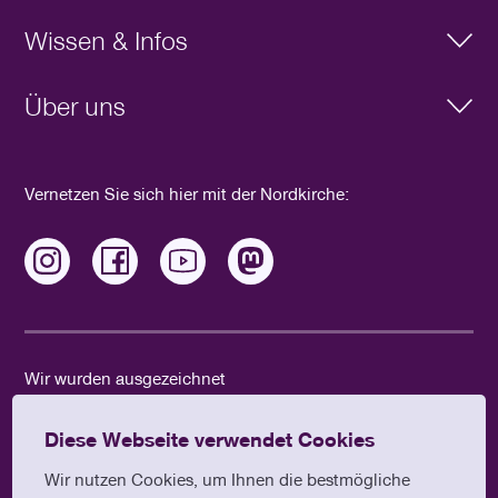
Klimaziel
Wissen & Infos
Aktiv werden
Aktueller Newsletter
Schöpfung
Über uns
Praxisbeispiele
Wissen
Umwelt- und Klimaschutzbüro
Veranstaltungen
Ansprechpersonen in den Kirchenkreisen
Vernetzen Sie sich hier mit der Nordkirche:
FörderWegWeiser
Wir wurden ausgezeichnet
Diese Webseite verwendet Cookies
Wir nutzen Cookies, um Ihnen die bestmögliche